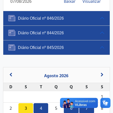
07/08/2026
Baixar
Visualizar
Diário Oficial nº 846/2026
Diário Oficial nº 844/2026
Diário Oficial nº 845/2026
Agosto 2026
D
S
T
Q
Q
S
S
1
2
3
4
5
6
7
8